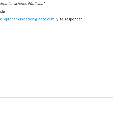
Administraciones Públicas."
ada.
reo
dptocomunicacion@ineco.com
y te responden