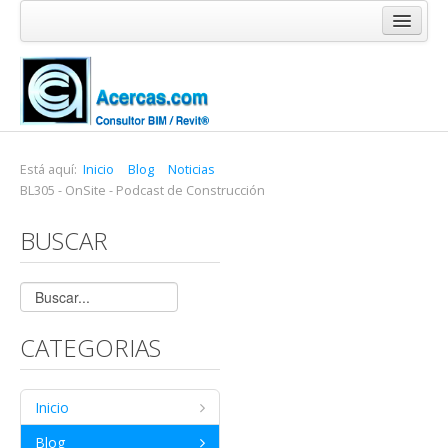
Inicio
Blog
Cursos
Software
Está aquí:
Inicio
Blog
Noticias
BL305 - OnSite - Podcast de Construcción
Enlaces
BUSCAR
Acercas
CATEGORIAS
Inicio
Blog