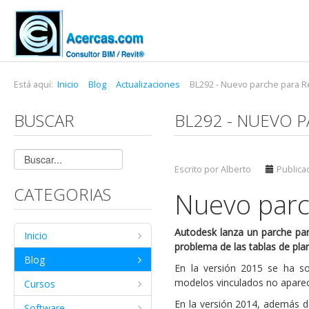
Está aquí:
Inicio
Blog
Actualizaciones
BL292 - Nuevo parche para Re
BUSCAR
BL292 - NUEVO P
Escrito por Alberto
Publica
CATEGORIAS
Nuevo parc
Autodesk lanza un parche par
Inicio
problema de las tablas de plan
Blog
En la versión 2015 se ha s
modelos vinculados no aparecía
Cursos
En la versión 2014, además d
Software