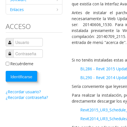
que existía con la Interfaz A
Enlaces
Antes de instalar el parch
necesariamente la Web Updat
ACCESO
ser: 20140606_1530. Para i
instalada previamente la
compilación: 20140709_2115.
entrada de menú "acerca de".
Si no tenéis instaladas estas 
Recuérdeme
BL286 - Revit 2015 Upda
Identificarse
BL290 - Revit 2014 Upda
Sería conveniente que leyeseis
¿Recordar usuario?
Para realizar la instalación,
¿Recordar contraseña?
directamente descargar los e
Revit2015_UR3_Schedule_
Revit2014_UR3_Schedule