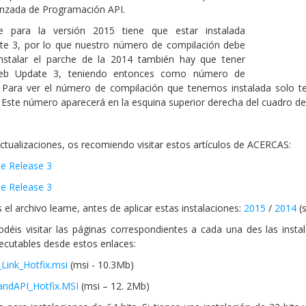
vanzada de Programación API.
e para la versión 2015 tiene que estar instalada
e 3, por lo que nuestro número de compilación debe
nstalar el parche de la 2014 también hay que tener
 Web Update 3, teniendo entonces como número de
 Para ver el número de compilación que tenemos instalada solo te
 Este número aparecerá en la esquina superior derecha del cuadro de
actualizaciones, os recomiendo visitar estos artículos de ACERCAS:
te Release 3
te Release 3
 el archivo leame, antes de aplicar estas instalaciones:
2015
/
2014
(s
 podéis visitar las páginas correspondientes a cada una des las inst
jecutables desde estos enlaces:
Link_Hotfix.msi
(msi - 10.3Mb)
andAPI_Hotfix.MSI
(msi – 12. 2Mb)