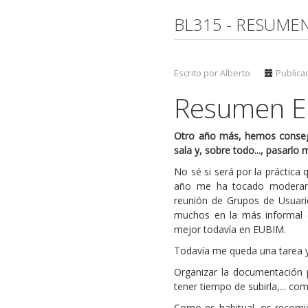
BL315 - RESUME
Escrito por Alberto
Publica
Resumen E
Otro año más, hemos consegui
sala y, sobre todo..., pasarlo
No sé si será por la práctic
año me ha tocado moderar d
reunión de Grupos de Usuari
muchos en la más informal d
mejor todavía en EUBIM.
Todavía me queda una tarea y
Organizar la documentación p
tener tiempo de subirla,... co
Como es habitual, os recomie