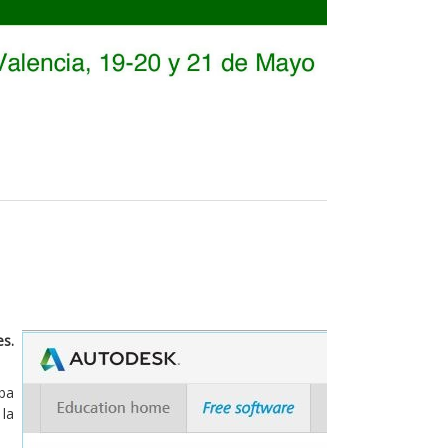
es.
aba
 la