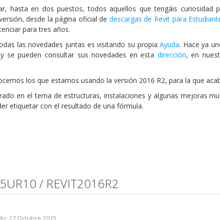
ar, hasta en dos puestos, todos aquellos que tengáis curiosidad 
versión, desde la página oficial de
descargas de Revit para Estudiant
cenciar para tres años.
odas las novedades juntas es visitando su propia
Ayuda
. Hace ya u
n y se pueden consultar sus novedades en esta
dirección
, en nues
nocemos los que estamos usando la versión 2016 R2, para la que acab
rado en el tema de estructuras, instalaciones y algunas mejoras mul
er etiquetar con el resultado de una fórmula.
15UR10 / REVIT2016R2
do: 27 Octubre 2015