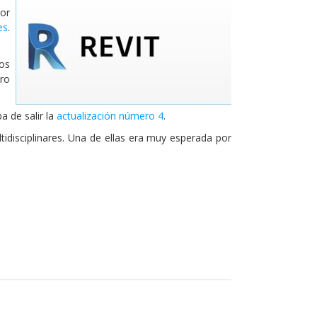
por
es
.
nos
tro
a de salir la
actualización número 4
.
tidisciplinares. Una de ellas era muy esperada por