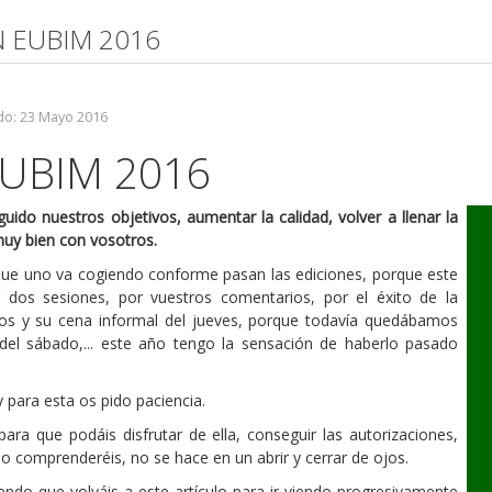
N EUBIM 2016
do: 23 Mayo 2016
UBIM 2016
do nuestros objetivos, aumentar la calidad, volver a llenar la
 muy bien con vosotros.
a que uno va cogiendo conforme pasan las ediciones, porque este
os sesiones, por vuestros comentarios, por el éxito de la
os y su cena informal del jueves, porque todavía quedábamos
el sábado,... este año tengo la sensación de haberlo pasado
 para esta os pido paciencia.
ara que podáis disfrutar de ella, conseguir las autorizaciones,
mo comprenderéis, no se hace en un abrir y cerrar de ojos.
ndo que volváis a este artículo para ir viendo progresivamente