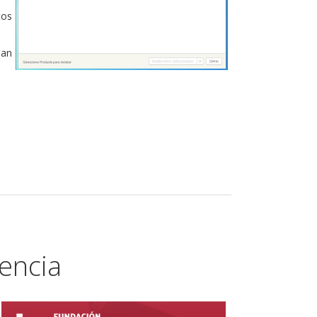
tos
ean
lencia