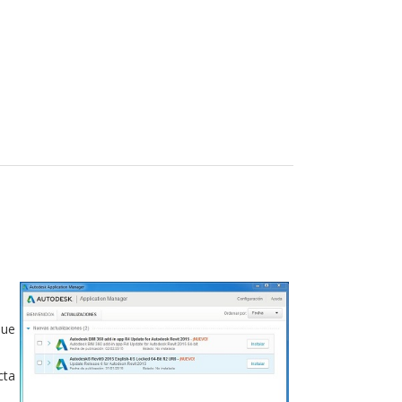
que
cta