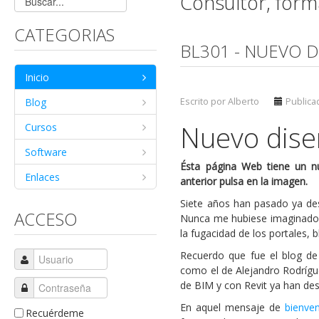
Consultor, for
CATEGORIAS
BL301 - NUEVO 
Inicio
Blog
Escrito por Alberto
Publica
Nuevo dis
Cursos
Software
Ésta página Web tiene un nu
Enlaces
anterior pulsa en la imagen.
Siete años han pasado ya de
ACCESO
Nunca me hubiese imaginado qu
la fugacidad de los portales, 
Recuerdo que fue el blog de
como el de Alejandro Rodrígu
de BIM y con Revit ya han de
En aquel mensaje de
bienven
Recuérdeme