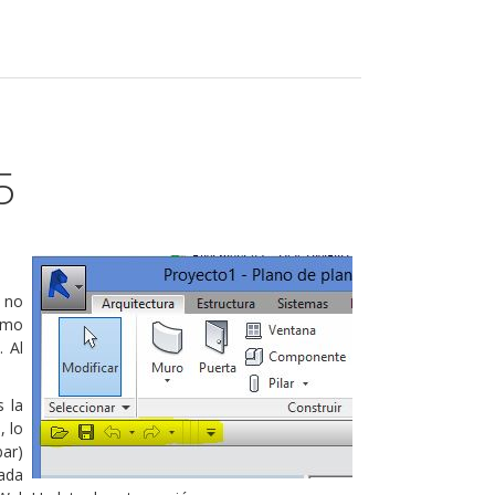
5
o no
smo
. Al
s la
, lo
ar)
zada