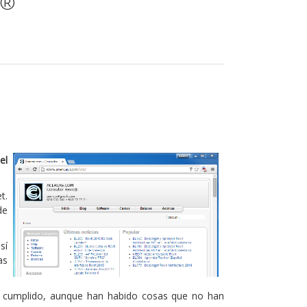
t®
el
t.
de
sí
as
n cumplido, aunque han habido cosas que no han